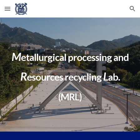
Skip to main content
Skip to navigation
M
etallurgical processing and
R
L
esources recycling
ab.
(MRL)